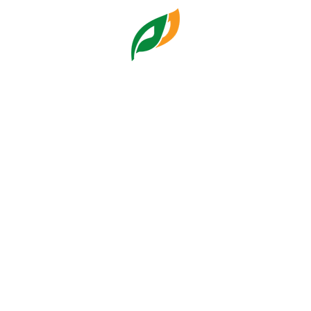
Tujuan Penggunaan Informasi:
Cara Memperoleh Informasi:
Mendapat Salinan Informasi:
Softcopy
Hardcopy