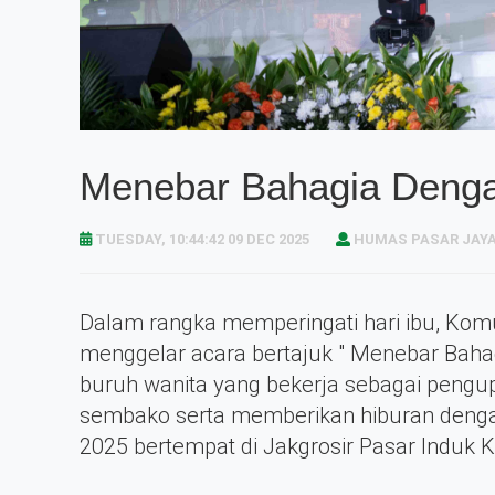
Menebar Bahagia Denga
TUESDAY, 10:44:42 09 DEC 2025
HUMAS PASAR JAY
Dalam rangka memperingati hari ibu, Kom
menggelar acara bertajuk " Menebar Baha
buruh wanita yang bekerja sebagai pengu
sembako serta memberikan hiburan denga
2025 bertempat di Jakgrosir Pasar Induk K